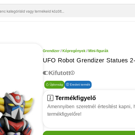
Grendizer
/
Képregények
/
Mini-figurák
UFO Robot Grendizer Statues 2
Kifutott
Újdonság
Eredeti termék
Termékfigyelő
Amennyiben szeretnél értesítést kapni, h
termékfigyelőre!