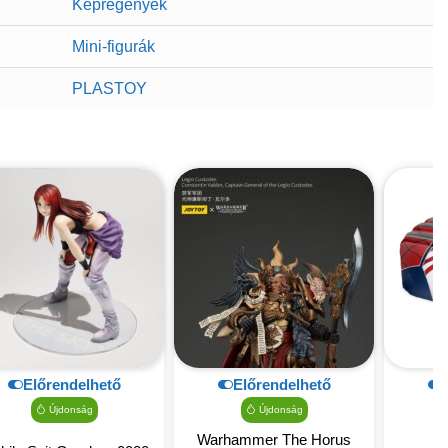
Képregények
Mini-figurák
PLASTOY
Előrendelhető
Előrendelhető
Újdonság
Újdonság
Warhammer The Horus