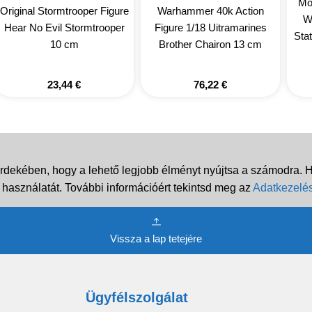
Mo
Original Stormtrooper Figure
Warhammer 40k Action
W
Hear No Evil Stormtrooper
Figure 1/18 Uitramarines
Sta
10 cm
Brother Chairon 13 cm
23,44
€
76,22
€
rdekében, hogy a lehető legjobb élményt nyújtsa a számodra. Ha
 használatát. További információért tekintsd meg az
Adatkezelés
Vissza a lap tetejére
Ügyfélszolgálat