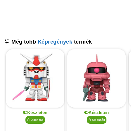
Még több
Képregények
termék
Készleten
Készleten
Újdonság
Újdonság