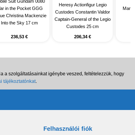
bile Suit Gundam 0080
Heresy Actionfigur Legio
ar in the Pocket GGG
Marvel
Custodes Constantin Valdor
tue Christina Mackenzie
Captain-General of the Legio
Into the Sky 17 cm
Custodes 25 cm
236,53
€
206,34
€
 a szolgáltatásainkat igénybe veszed, feltételezzük, hogy
i tájékoztatónkat
.
Felhasználói fiók