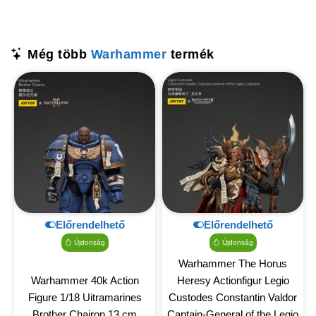
Még több
Warhammer
termék
Előrendelhető
Előrendelhető
Újdonság
Újdonság
Warhammer The Horus
Warhammer 40k Action
Heresy Actionfigur Legio
Figure 1/18 Uitramarines
Custodes Constantin Valdor
Brother Chairon 13 cm
Captain-General of the Legio