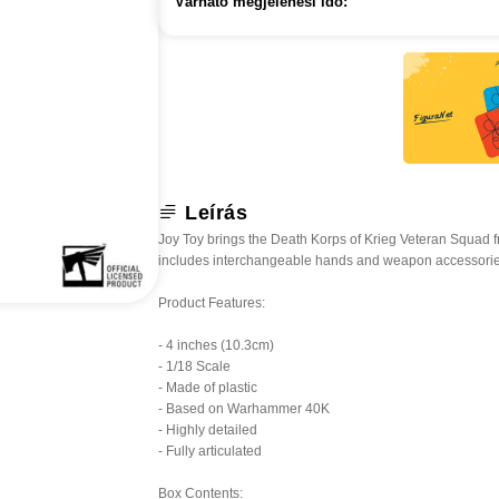
Várható megjelenési idő:
Leírás
Joy Toy brings the Death Korps of Krieg Veteran Squad fr
includes interchangeable hands and weapon accessories
Product Features:
- 4 inches (10.3cm)
- 1/18 Scale
- Made of plastic
- Based on Warhammer 40K
- Highly detailed
- Fully articulated
Box Contents: