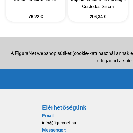
Custodes 25 cm
76,22
€
206,34
€
A FiguraNet webshop sütiket (cookie-kat) használ annak é
elfogadod a sütik
Elérhetőségünk
Email:
info@figuranet.hu
Messenger: