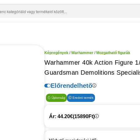
Képregények
/
Warhammer
/
Mozgatható figurák
Warhammer 40k Action Figure 1/
Guardsman Demolitions Speciali
Előrendelhető
Újdonság
Eredeti termék
Ár: 44.20€
(15890Ft)