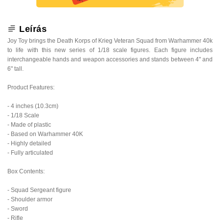
Leírás
Joy Toy brings the Death Korps of Krieg Veteran Squad from Warhammer 40k
to life with this new series of 1/18 scale figures. Each figure includes
interchangeable hands and weapon accessories and stands between 4" and
6" tall.
Product Features:
- 4 inches (10.3cm)
- 1/18 Scale
- Made of plastic
- Based on Warhammer 40K
- Highly detailed
- Fully articulated
Box Contents:
- Squad Sergeant figure
- Shoulder armor
- Sword
- Rifle