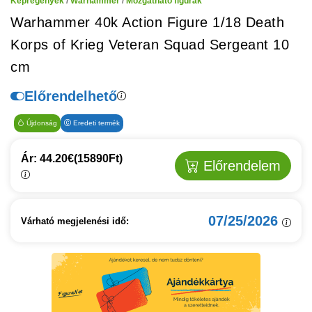
Képregények
/
Warhammer
/
Mozgatható figurák
Warhammer 40k Action Figure 1/18 Death
Korps of Krieg Veteran Squad Sergeant 10
cm
Előrendelhető
Újdonság
Eredeti termék
Ár: 44.20€
(15890Ft)
Előrendelem
07/25/2026
Várható megjelenési idő: