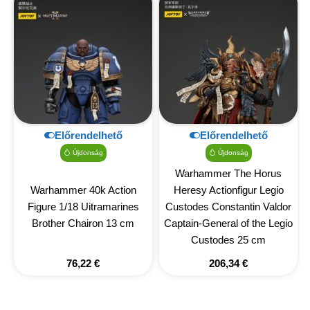
Előrendelhető
Előrendelhető
Újdonság
Újdonság
Warhammer The Horus
Warhammer 40k Action
Heresy Actionfigur Legio
Figure 1/18 Uitramarines
Custodes Constantin Valdor
Brother Chairon 13 cm
Captain-General of the Legio
Custodes 25 cm
76,22
€
206,34
€