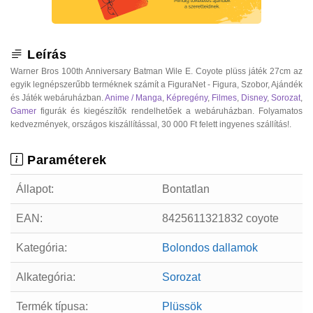
Leírás
Warner Bros 100th Anniversary Batman Wile E. Coyote plüss játék 27cm az
egyik legnépszerűbb terméknek számít a FiguraNet - Figura, Szobor, Ajándék
és Játék webáruházban.
Anime / Manga
,
Képregény
,
Filmes
,
Disney
,
Sorozat
,
Gamer
figurák és kiegészítők rendelhetőek a webáruházban. Folyamatos
kedvezmények, országos kiszállítással, 30 000 Ft felett ingyenes szállítás!.
Paraméterek
Állapot:
Bontatlan
EAN:
8425611321832 coyote
Kategória:
Bolondos dallamok
Alkategória:
Sorozat
Termék típusa:
Plüssök