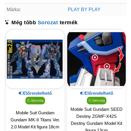
Márka:
PLAY BY PLAY
Még több
Sorozat
termék
Előrendelhető
Előrendelhető
Újdonság
Újdonság
Mobile Suit Gundam SEED
Mobile Suit Gundam
Destiny ZGMF-X42S
Gundam MK-II Titans Ver.
Destiny Gundam Model Kit
2.0 Model Kit figura 18cm
figura 13cm