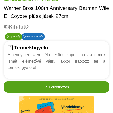
Bolondos dallamok
/
Sorozat
/
Plüssök
Warner Bros 100th Anniversary Batman Wile
E. Coyote plüss játék 27cm
Kifutott
Újdonság
Eredeti termék
Termékfigyelő
Amennyiben szeretnél értesítést kapni, ha ez a termék
ismét elérhetővé válik, akkor iratkozz fel a
termékfigyelőre!
Feliratkozás