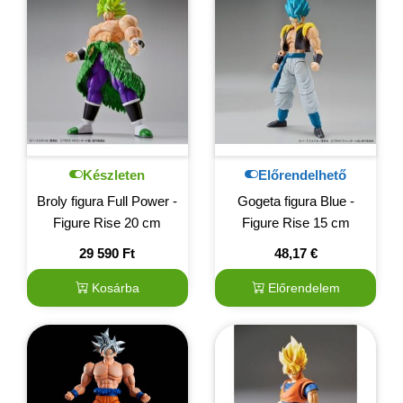
Készleten
Előrendelhető
Broly figura Full Power -
Gogeta figura Blue -
Figure Rise 20 cm
Figure Rise 15 cm
29 590
Ft
48,17
€
Kosárba
Előrendelem