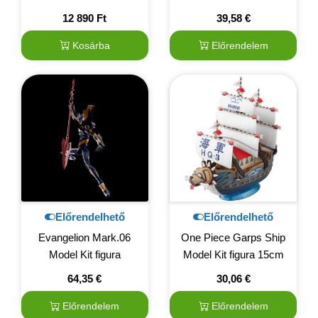
12 890
Ft
39,58
€
Kosárba
Előrendelem
Előrendelhető
Előrendelhető
Evangelion Mark.06
One Piece Garps Ship
Model Kit figura
Model Kit figura 15cm
64,35
€
30,06
€
Előrendelem
Előrendelem