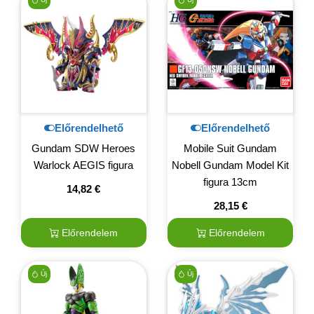
Előrendelhető
Előrendelhető
Gundam SDW Heroes
Mobile Suit Gundam
Warlock AEGIS figura
Nobell Gundam Model Kit
figura 13cm
14,82
€
28,15
€
Előrendelem
Előrendelem
Új
Új