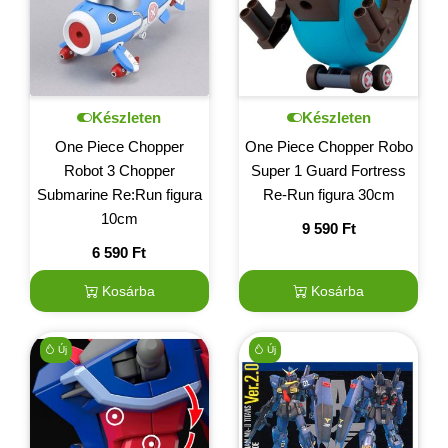
Készleten
Készleten
One Piece Chopper
One Piece Chopper Robo
Robot 3 Chopper
Super 1 Guard Fortress
Submarine Re:Run figura
Re-Run figura 30cm
10cm
9 590
Ft
6 590
Ft
Kosárba
Kosárba
Új
Új