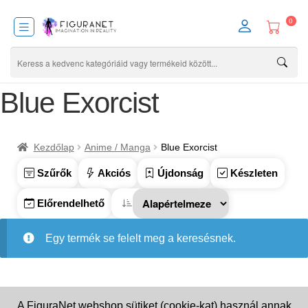
0
Blue Exorcist
Kezdőlap
Anime / Manga
Blue Exorcist
Szűrők
Akciós
Újdonság
Készleten
Előrendelhető
Egy termék se felelt meg a keresésnek.
A FiguraNet webshop sütiket (cookie-kat) használ annak