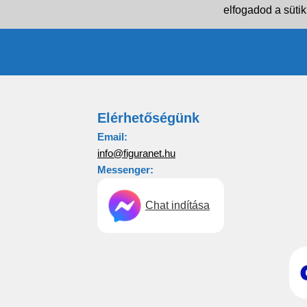
elfogadod a sütik
Elérhetőségünk
Email:
info@figuranet.hu
Messenger:
Chat indítása