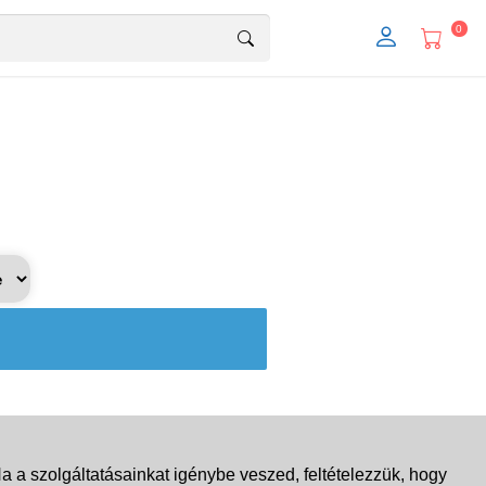
0
 a szolgáltatásainkat igénybe veszed, feltételezzük, hogy