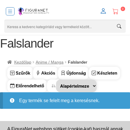
0
Falslander
Kezdőlap
Anime / Manga
Falslander
Szűrők
Akciós
Újdonság
Készleten
Előrendelhető
Egy termék se felelt meg a keresésnek.
A FiguraNet webshop sütiket (cookie-kat) használ annak