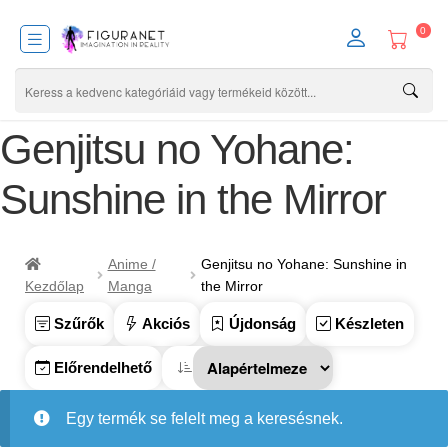
0
Genjitsu no Yohane:
Sunshine in the Mirror
Anime /
Genjitsu no Yohane: Sunshine in
Kezdőlap
Manga
the Mirror
Szűrők
Akciós
Újdonság
Készleten
Előrendelhető
Egy termék se felelt meg a keresésnek.