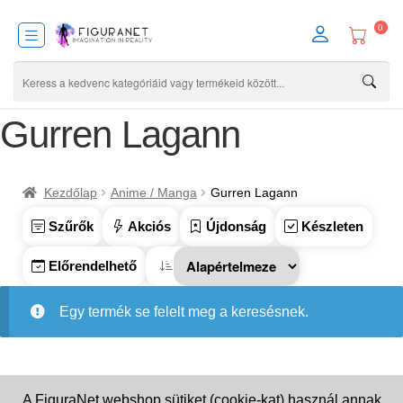
0
Gurren Lagann
Kezdőlap
Anime / Manga
Gurren Lagann
Szűrők
Akciós
Újdonság
Készleten
Előrendelhető
Egy termék se felelt meg a keresésnek.
A FiguraNet webshop sütiket (cookie-kat) használ annak