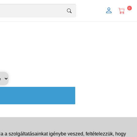
0
 a szolgáltatásainkat igénybe veszed, feltételezzük, hogy