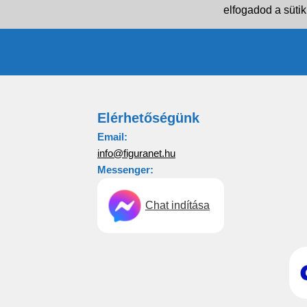
elfogadod a sütik
Elérhetőségünk
Email:
info@figuranet.hu
Messenger:
Chat indítása