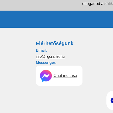
elfogadod a sütik
Elérhetőségünk
Email:
info@figuranet.hu
Messenger:
Chat indítása