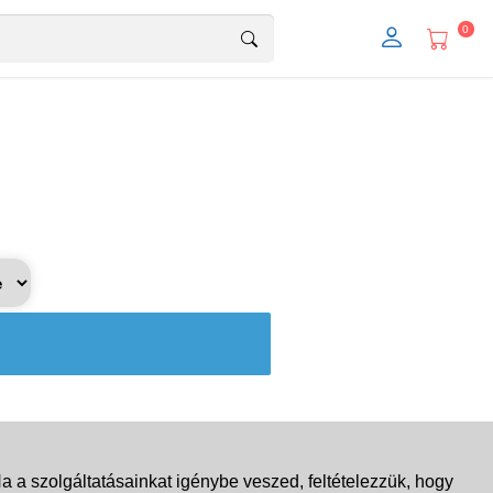
0
 a szolgáltatásainkat igénybe veszed, feltételezzük, hogy