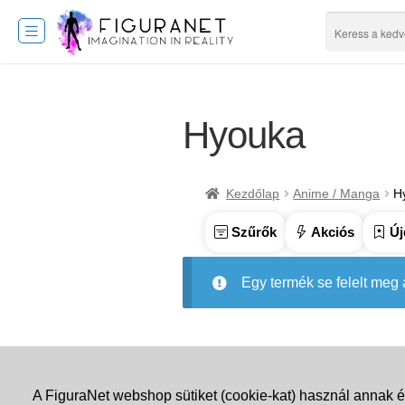
Hyouka
Kezdőlap
Anime / Manga
H
Szűrők
Akciós
Új
Egy termék se felelt meg
A FiguraNet webshop sütiket (cookie-kat) használ annak é