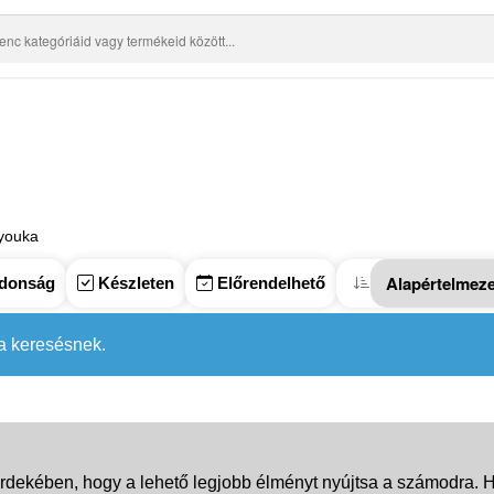
youka
donság
Készleten
Előrendelhető
 a keresésnek.
rdekében, hogy a lehető legjobb élményt nyújtsa a számodra. Ha