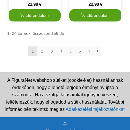
22,90
€
22,90
€
Előrendelem
Előrendelem
1–24 termék, összesen 158 db
1
2
3
4
5
6
7
A FiguraNet webshop sütiket (cookie-kat) használ annak
érdekében, hogy a lehető legjobb élményt nyújtsa a
számodra. Ha a szolgáltatásainkat igénybe veszed,
feltételezzük, hogy elfogadod a sütik használatát. További
információért tekintsd meg az
Adatkezelési tájékoztatónkat
.