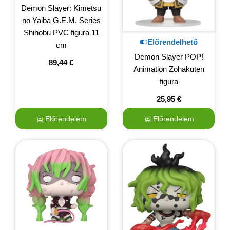
Demon Slayer: Kimetsu
no Yaiba G.E.M. Series
Shinobu PVC figura 11
Előrendelhető
cm
Demon Slayer POP!
89,44
€
Animation Zohakuten
figura
25,95
€
Előrendelem
Előrendelem