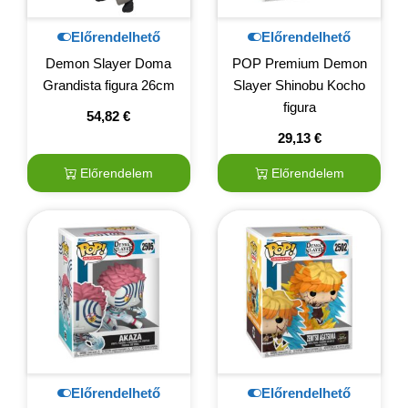
Előrendelhető
Előrendelhető
Demon Slayer Doma
POP Premium Demon
Grandista figura 26cm
Slayer Shinobu Kocho
figura
54,82
€
29,13
€
Előrendelem
Előrendelem
Előrendelhető
Előrendelhető