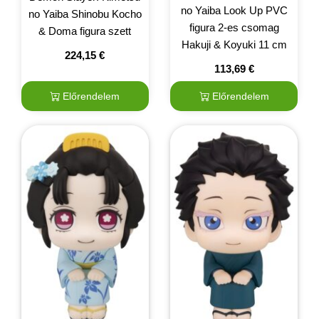
no Yaiba Look Up PVC
no Yaiba Shinobu Kocho
figura 2-es csomag
& Doma figura szett
Hakuji & Koyuki 11 cm
224,15
€
113,69
€
Előrendelem
Előrendelem