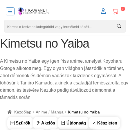
0
Kimetsu no Yaiba
A Kimetsu no Yaiba egy igen friss anime, amelyet Koyoharu
Gotōge alkotott meg. Egy olyan világban játszódik a történet,
ahol démonok és démon vadászok küzdenek egymással. A
főhősünk Tanjiro Kamado, akinek a családját lemészárolta egy
démon, és testvére Nezuko pedig átváltozott démonná a
támadás során.
Kezdőlap
Anime / Manga
Kimetsu no Yaiba
Szűrők
Akciós
Újdonság
Készleten