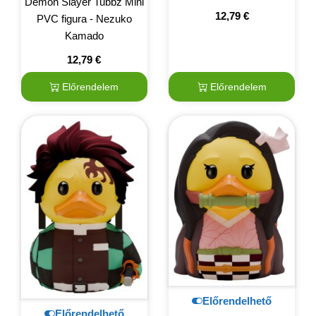
Demon Slayer Tubbz Mini
12,79
€
PVC figura - Nezuko
Kamado
12,79
€
Előrendelem
Előrendelem
Előrendelhető
Előrendelhető