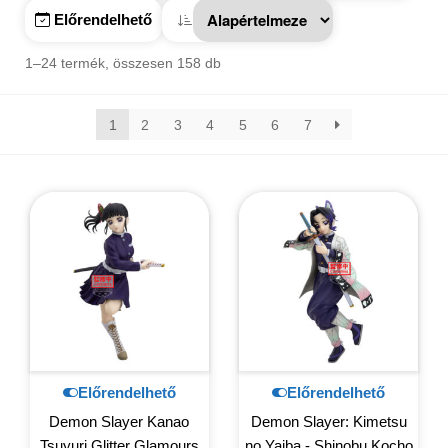
Előrendelhető
1–24 termék, összesen 158 db
1
2
3
4
5
6
7
Előrendelhető
Előrendelhető
Demon Slayer Kanao
Demon Slayer: Kimetsu
Tsuyuri Glitter Glamours
no Yaiba - Shinobu Kocho