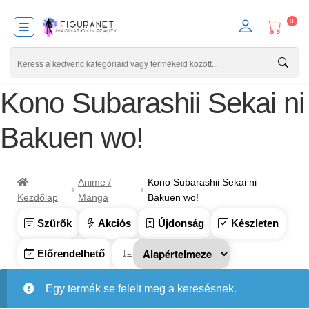
0
Kono Subarashii Sekai ni
Bakuen wo!
Anime /
Kono Subarashii Sekai ni
Kezdőlap
Manga
Bakuen wo!
Szűrők
Akciós
Újdonság
Készleten
Előrendelhető
Egy termék se felelt meg a keresésnek.