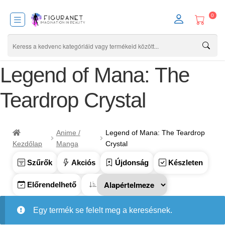
0
Legend of Mana: The
Teardrop Crystal
Anime /
Legend of Mana: The Teardrop
Kezdőlap
Manga
Crystal
Szűrők
Akciós
Újdonság
Készleten
Előrendelhető
Egy termék se felelt meg a keresésnek.