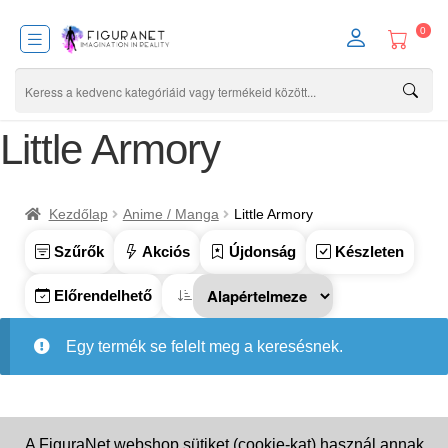
0
Little Armory
Kezdőlap
Anime / Manga
Little Armory
Szűrők
Akciós
Újdonság
Készleten
Előrendelhető
Egy termék se felelt meg a keresésnek.
A FiguraNet webshop sütiket (cookie-kat) használ annak