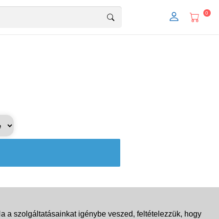
0
 a szolgáltatásainkat igénybe veszed, feltételezzük, hogy