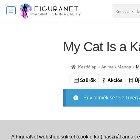
My Cat Is a Ka
Kezdőlap
Anime / Manga
My
Szűrők
Akciós
Új
Egy termék se felelt meg
A FiguraNet webshop sütiket (cookie-kat) használ annak é