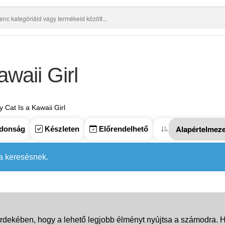
waii Girl
 Cat Is a Kawaii Girl
donság
Készleten
Előrendelhető
 a keresésnek.
rdekében, hogy a lehető legjobb élményt nyújtsa a számodra. Ha