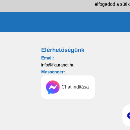
elfogadod a sütik
Elérhetőségünk
Email:
info@figuranet.hu
Messenger:
Chat indítása