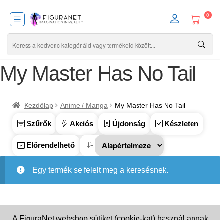
0
My Master Has No Tail
Kezdőlap
Anime / Manga
My Master Has No Tail
Szűrők
Akciós
Újdonság
Készleten
Előrendelhető
Egy termék se felelt meg a keresésnek.
A FiguraNet webshop sütiket (cookie-kat) használ annak