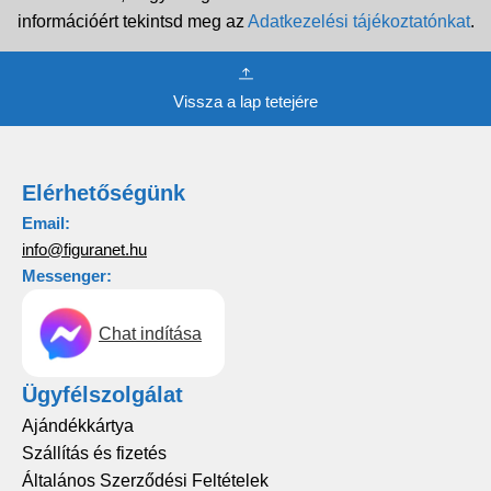
információért tekintsd meg az
Adatkezelési tájékoztatónkat
.
Vissza a lap tetejére
Elérhetőségünk
Email:
info@figuranet.hu
Messenger:
Chat indítása
Ügyfélszolgálat
Ajándékkártya
Szállítás és fizetés
Általános Szerződési Feltételek