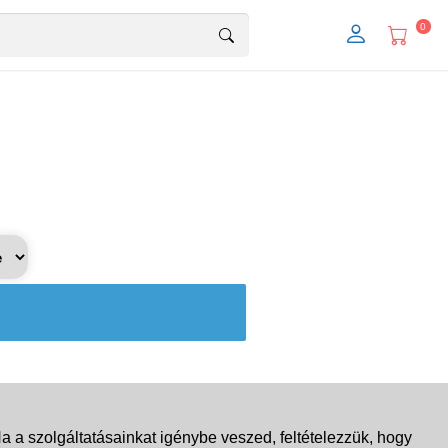
0
 a szolgáltatásainkat igénybe veszed, feltételezzük, hogy