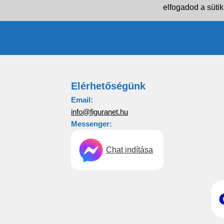
elfogadod a sütik
Elérhetőségünk
Email:
info@figuranet.hu
Messenger:
Chat indítása