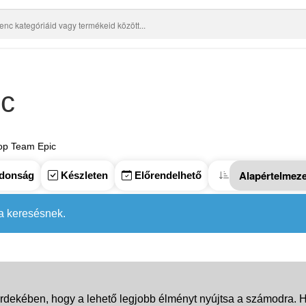
ic
op Team Epic
donság
Készleten
Előrendelhető
 a keresésnek.
rdekében, hogy a lehető legjobb élményt nyújtsa a számodra. Ha