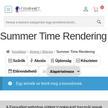
0
Summer Time Rendering
Kezdőlap
Anime / Manga
Summer Time Rendering
Szűrők
Akciós
Újdonság
Készleten
Előrendelhető
Egy termék se felelt meg a keresésnek.
A FiguraNet webshop sütiket (cookie-kat) használ annak