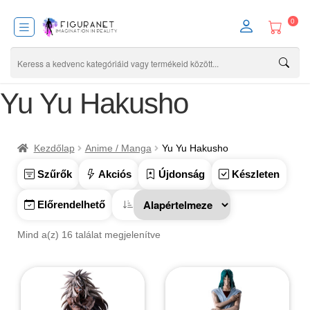
0
Yu Yu Hakusho
Kezdőlap
Anime / Manga
Yu Yu Hakusho
Szűrők
Akciós
Újdonság
Készleten
Előrendelhető
Mind a(z) 16 találat megjelenítve