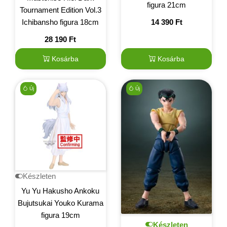
figura 21cm
Tournament Edition Vol.3
Ichibansho figura 18cm
14 390
Ft
28 190
Ft
Kosárba
Kosárba
Új
Új
Készleten
Yu Yu Hakusho Ankoku
Bujutsukai Youko Kurama
figura 19cm
Készleten