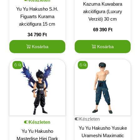
Kazuma Kuwabara
Yu Yu Hakusho S.H.
akciófigura (Luxury
Figuarts Kurama
Verzió) 30 cm
akciófigura 15 cm
69 390
Ft
34 790
Ft
Kosárba
Kosárba
Új
Új
Készleten
Készleten
Yu Yu Hakusho Yusuke
Yu Yu Hakusho
Urameshi Maximatic
Masterlise Hiei Dark