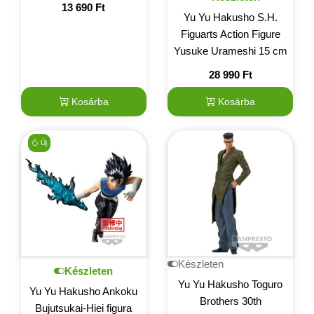
13 690
Ft
Yu Yu Hakusho S.H.
Figuarts Action Figure
Yusuke Urameshi 15 cm
28 990
Ft
Kosárba
Kosárba
Új
Készleten
Készleten
Yu Yu Hakusho Toguro
Yu Yu Hakusho Ankoku
Brothers 30th
Bujutsukai-Hiei figura