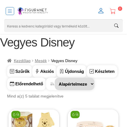
0
Vegyes Disney
Kezdőlap
Mesék
Vegyes Disney
Szűrők
Akciós
Újdonság
Készleten
Előrendelhető
Mind a(z) 5 találat megjelenítve
Új
Új