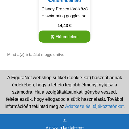
Előrendelhető
Disney Frozen törölköző
+ swimming goggles set
14,43
€
Előrendelem
Mind a(z) 5 találat megjelenítve
A FiguraNet webshop sütiket (cookie-kat) használ annak
érdekében, hogy a lehető legjobb élményt nyújtsa a
számodra. Ha a szolgáltatásainkat igénybe veszed,
feltételezzük, hogy elfogadod a sütik használatát. További
információért tekintsd meg az
Adatkezelési tájékoztatónkat
.
Vissza a lap tetejére