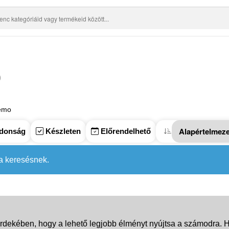
o
Nemo
donság
Készleten
Előrendelhető
 a keresésnek.
rdekében, hogy a lehető legjobb élményt nyújtsa a számodra. Ha