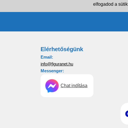
elfogadod a sütik
Elérhetőségünk
Email:
info@figuranet.hu
Messenger:
Chat indítása