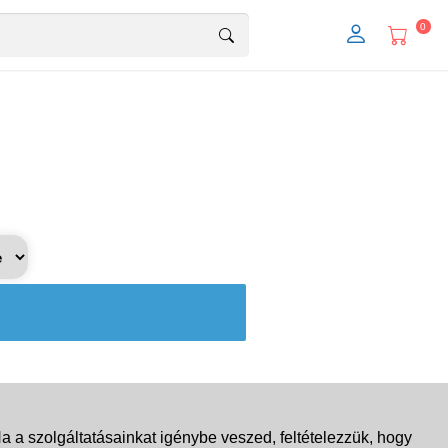
0
 a szolgáltatásainkat igénybe veszed, feltételezzük, hogy