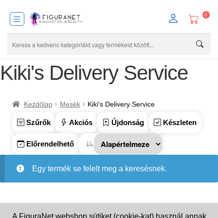
0
Kiki's Delivery Service
Kezdőlap
Mesék
Kiki's Delivery Service
Szűrők
Akciós
Újdonság
Készleten
Előrendelhető
Egy termék se felelt meg a keresésnek.
A FiguraNet webshop sütiket (cookie-kat) használ annak