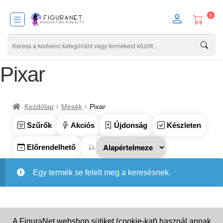
0
Pixar
Kezdőlap
Mesék
Pixar
Szűrők
Akciós
Újdonság
Készleten
Előrendelhető
Egy termék se felelt meg a keresésnek.
A FiguraNet webshop sütiket (cookie-kat) használ annak