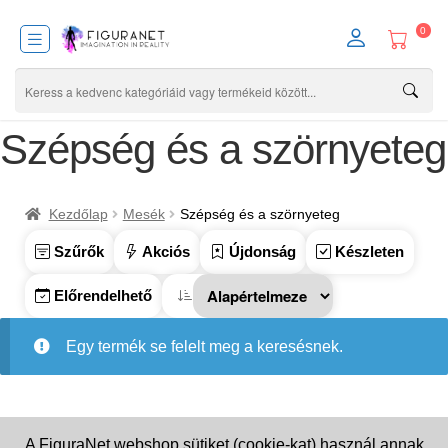
0
Szépség és a szörnyeteg
Kezdőlap
Mesék
Szépség és a szörnyeteg
Szűrők
Akciós
Újdonság
Készleten
Előrendelhető
Egy termék se felelt meg a keresésnek.
A FiguraNet webshop sütiket (cookie-kat) használ annak