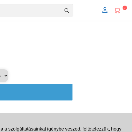
0
 a szolgáltatásainkat igénybe veszed, feltételezzük, hogy