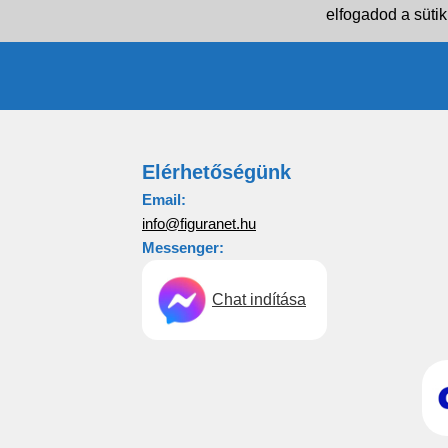
elfogadod a sütik
Elérhetőségünk
Email:
info@figuranet.hu
Messenger:
Chat indítása