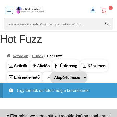
0
Hot Fuzz
Kezdőlap
Filmek
Hot Fuzz
Szűrők
Akciós
Újdonság
Készleten
Előrendelhető
Egy termék se felelt meg a keresésnek.
A FiguraNet webshop sütiket (cookie-kat) használ annak