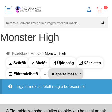
0
Monster High
Kezdőlap
Filmek
Monster High
Szűrők
Akciós
Újdonság
Készleten
Előrendelhető
Egy termék se felelt meg a keresésnek.
A FiguraNet webshop sütiket (cookie-kat) használ annak