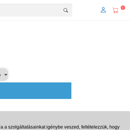
0
 a szolgáltatásainkat igénybe veszed, feltételezzük, hogy