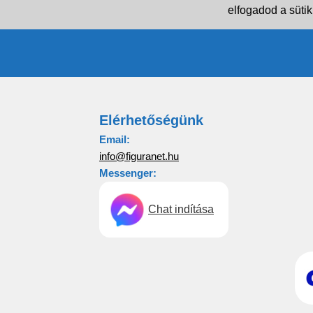
elfogadod a sütik
Elérhetőségünk
Email:
info@figuranet.hu
Messenger:
Chat indítása