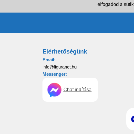
elfogadod a sütik
Elérhetőségünk
Email:
info@figuranet.hu
Messenger:
Chat indítása