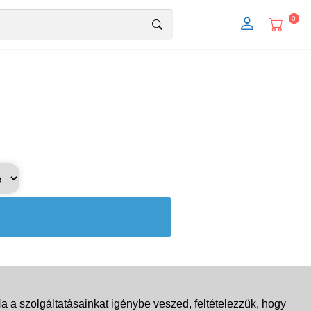
0
 a szolgáltatásainkat igénybe veszed, feltételezzük, hogy