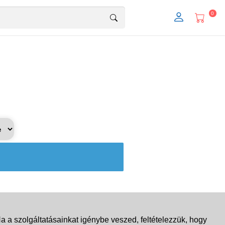
0
 a szolgáltatásainkat igénybe veszed, feltételezzük, hogy