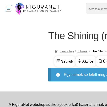
The Shining (
Kezdőlap
Filmek
The Shini
Szűrők
Akciós
Új
Egy termék se felelt meg
A FiguraNet webshop sütiket (cookie-kat) használ annak é