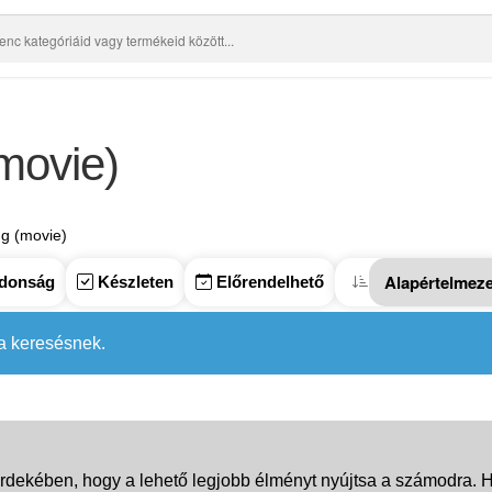
movie)
ng (movie)
donság
Készleten
Előrendelhető
 a keresésnek.
rdekében, hogy a lehető legjobb élményt nyújtsa a számodra. Ha