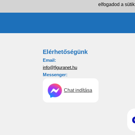
elfogadod a sütik
Elérhetőségünk
Email:
info@figuranet.hu
Messenger:
Chat indítása