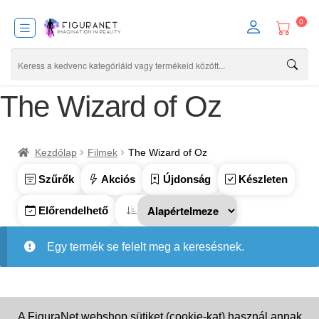
0
The Wizard of Oz
Kezdőlap
Filmek
The Wizard of Oz
Szűrők
Akciós
Újdonság
Készleten
Előrendelhető
Egy termék se felelt meg a keresésnek.
A FiguraNet webshop sütiket (cookie-kat) használ annak