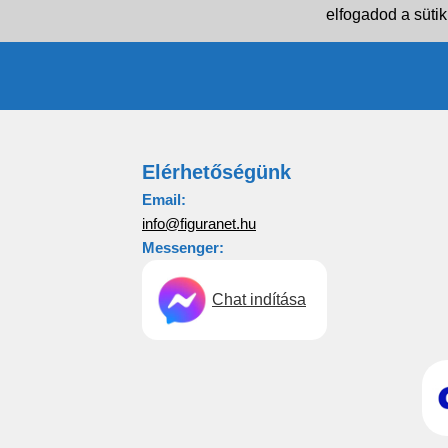
elfogadod a sütik
Elérhetőségünk
Email:
info@figuranet.hu
Messenger:
Chat indítása