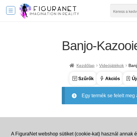
Banjo-Kazooi
Kezdőlap
Videójátékok
Ban
Szűrők
Akciós
Új
Egy termék se felelt meg
A FiguraNet webshop sütiket (cookie-kat) használ annak é