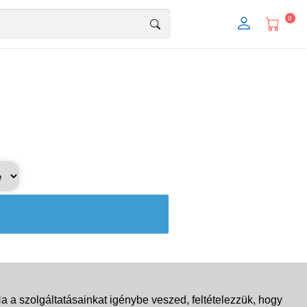
0
 a szolgáltatásainkat igénybe veszed, feltételezzük, hogy