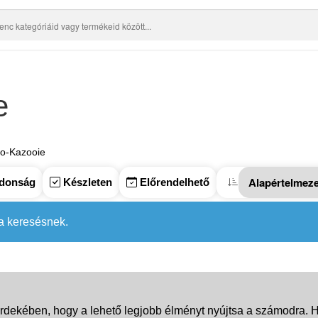
e
jo-Kazooie
donság
Készleten
Előrendelhető
 a keresésnek.
rdekében, hogy a lehető legjobb élményt nyújtsa a számodra. Ha