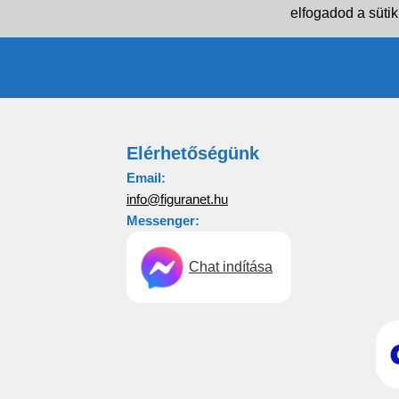
elfogadod a sütik
Elérhetőségünk
Email:
info@figuranet.hu
Messenger:
Chat indítása