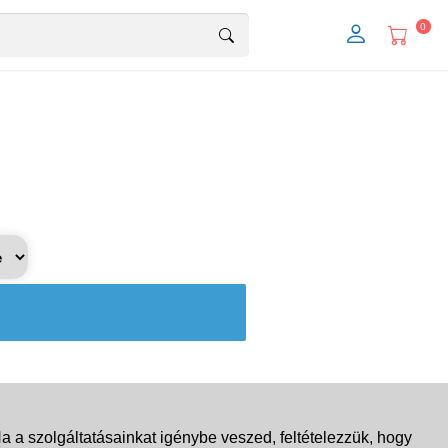
0
 a szolgáltatásainkat igénybe veszed, feltételezzük, hogy