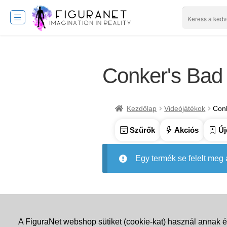
Conker's Bad
Kezdőlap
Videójátékok
Con
Szűrők
Akciós
Új
Egy termék se felelt meg
A FiguraNet webshop sütiket (cookie-kat) használ annak é