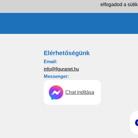
elfogadod a sütik
Elérhetőségünk
Email:
info@figuranet.hu
Messenger:
Chat indítása