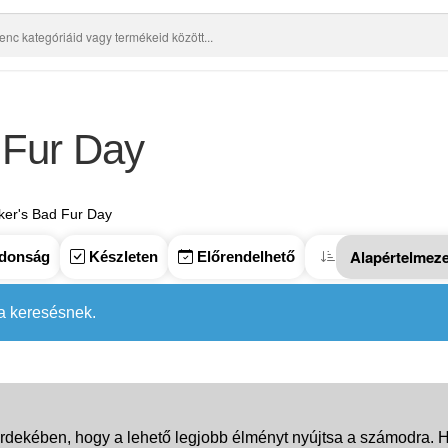
 Fur Day
ker's Bad Fur Day
donság
Készleten
Előrendelhető
 a keresésnek.
rdekében, hogy a lehető legjobb élményt nyújtsa a számodra. Ha