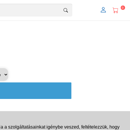
0
 a szolgáltatásainkat igénybe veszed, feltételezzük, hogy