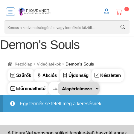
0
Demon's Souls
Kezdőlap
Videójátékok
Demon's Souls
Szűrők
Akciós
Újdonság
Készleten
Előrendelhető
Egy termék se felelt meg a keresésnek.
A FiguraNet webshop sütiket (cookie-kat) használ annak