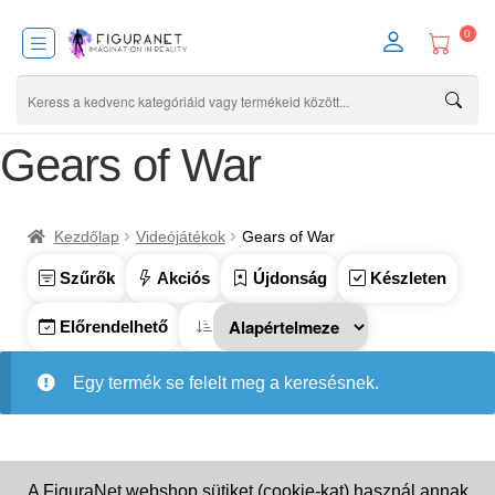
0
Gears of War
Kezdőlap
Videójátékok
Gears of War
Szűrők
Akciós
Újdonság
Készleten
Előrendelhető
Egy termék se felelt meg a keresésnek.
A FiguraNet webshop sütiket (cookie-kat) használ annak