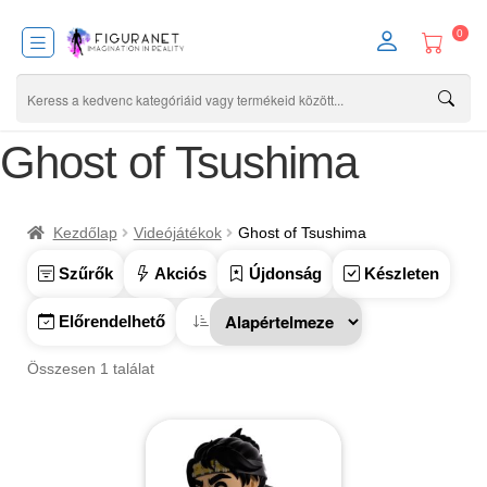
0
Ghost of Tsushima
Kezdőlap
Videójátékok
Ghost of Tsushima
Szűrők
Akciós
Újdonság
Készleten
Előrendelhető
Összesen 1 találat