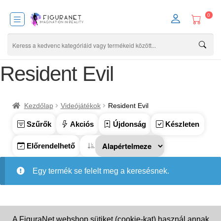
0
Resident Evil
Kezdőlap
Videójátékok
Resident Evil
Szűrők
Akciós
Újdonság
Készleten
Előrendelhető
Egy termék se felelt meg a keresésnek.
A FiguraNet webshop sütiket (cookie-kat) használ annak