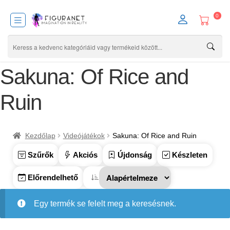
0
Sakuna: Of Rice and
Ruin
Kezdőlap
Videójátékok
Sakuna: Of Rice and Ruin
Szűrők
Akciós
Újdonság
Készleten
Előrendelhető
Egy termék se felelt meg a keresésnek.