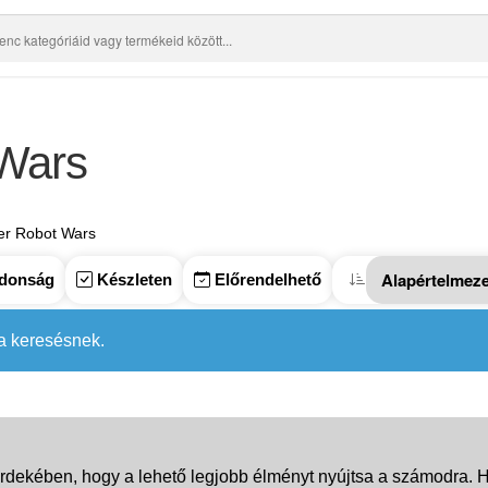
Wars
er Robot Wars
donság
Készleten
Előrendelhető
 a keresésnek.
rdekében, hogy a lehető legjobb élményt nyújtsa a számodra. Ha