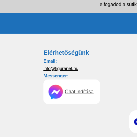
elfogadod a sütik
Elérhetőségünk
Email:
info@figuranet.hu
Messenger:
Chat indítása