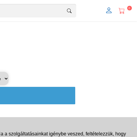
0
 a szolgáltatásainkat igénybe veszed, feltételezzük, hogy