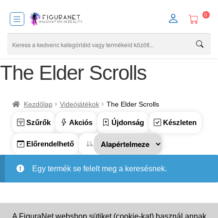
0
The Elder Scrolls
Kezdőlap
Videójátékok
The Elder Scrolls
Szűrők
Akciós
Újdonság
Készleten
Előrendelhető
Egy termék se felelt meg a keresésnek.
A FiguraNet webshop sütiket (cookie-kat) használ annak