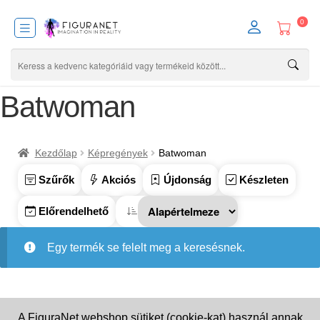
0
Batwoman
Kezdőlap
Képregények
Batwoman
Szűrők
Akciós
Újdonság
Készleten
Előrendelhető
Egy termék se felelt meg a keresésnek.
A FiguraNet webshop sütiket (cookie-kat) használ annak