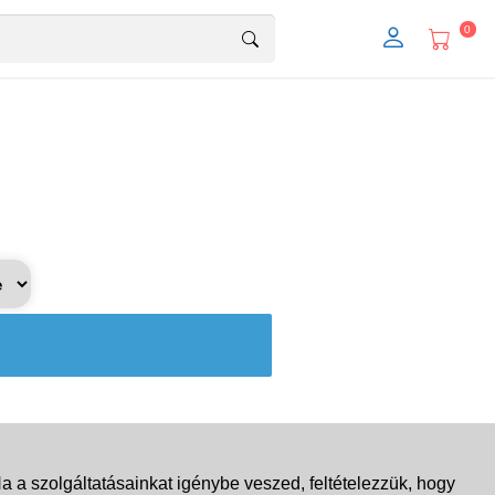
0
 a szolgáltatásainkat igénybe veszed, feltételezzük, hogy