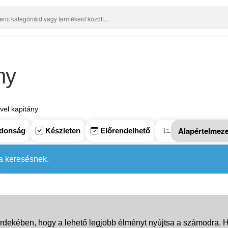
ny
vel kapitány
donság
Készleten
Előrendelhető
 a keresésnek.
rdekében, hogy a lehető legjobb élményt nyújtsa a számodra. Ha