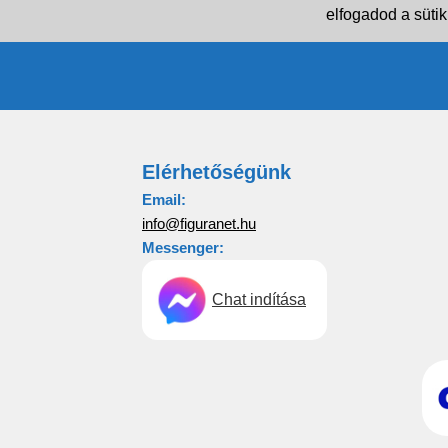
elfogadod a sütik
Elérhetőségünk
Email:
info@figuranet.hu
Messenger:
Chat indítása