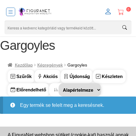
0
Gargoyles
Kezdőlap
Képregények
Gargoyles
Szűrők
Akciós
Újdonság
Készleten
Előrendelhető
Egy termék se felelt meg a keresésnek.
A FiguraNet webshop sütiket (cookie-kat) használ annak