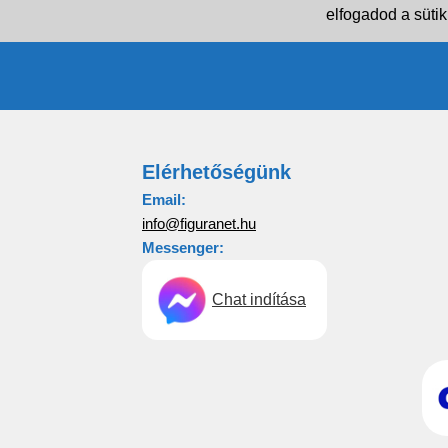
elfogadod a sütik
Elérhetőségünk
Email:
info@figuranet.hu
Messenger:
Chat indítása