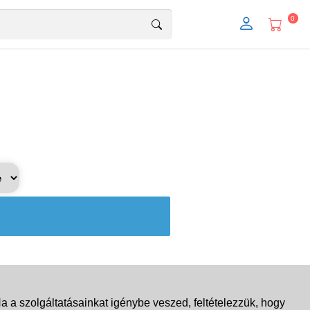
0
 a szolgáltatásainkat igénybe veszed, feltételezzük, hogy