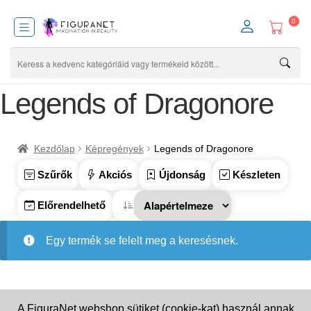
0
Legends of Dragonore
Kezdőlap
Képregények
Legends of Dragonore
Szűrők
Akciós
Újdonság
Készleten
Előrendelhető
Egy termék se felelt meg a keresésnek.
A FiguraNet webshop sütiket (cookie-kat) használ annak