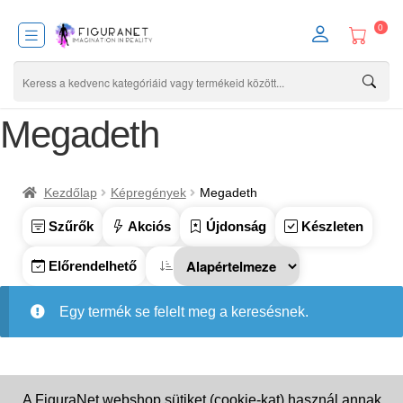
0
Megadeth
Kezdőlap
Képregények
Megadeth
Szűrők
Akciós
Újdonság
Készleten
Előrendelhető
Egy termék se felelt meg a keresésnek.
A FiguraNet webshop sütiket (cookie-kat) használ annak